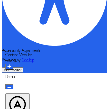
Accessibility Adjustments
Content Modules
Powered by
OneTap
Font Size
Hide Toolbar
Default