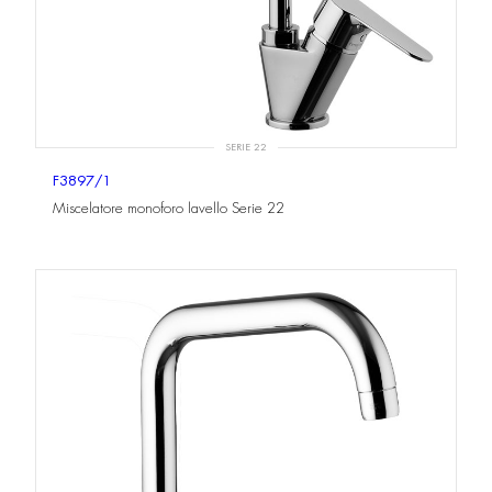
SERIE 22
F3897/1
Miscelatore monoforo lavello Serie 22