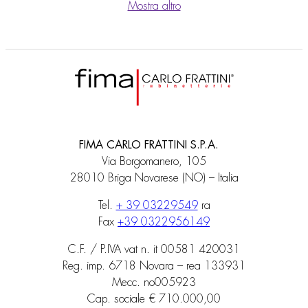
Mostra altro
FIMA CARLO FRATTINI S.P.A.
Via Borgomanero, 105
28010 Briga Novarese (NO) – Italia
Tel.
+ 39 03229549
ra
Fax
+39 0322956149
C.F. / P.IVA vat n. it 00581 420031
Reg. imp. 6718 Novara – rea 133931
Mecc. no005923
Cap. sociale € 710.000,00