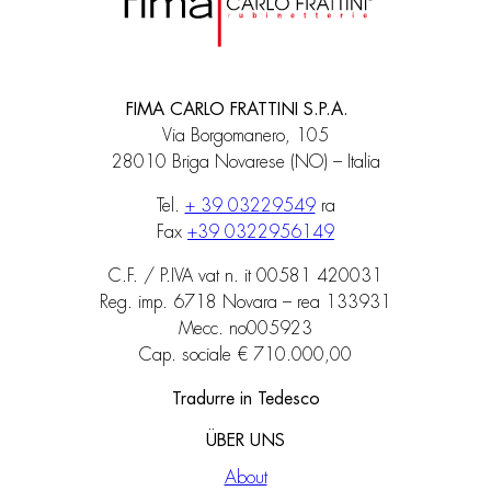
FIMA CARLO FRATTINI S.P.A.
Via Borgomanero, 105
28010 Briga Novarese (NO) – Italia
Tel.
+ 39 03229549
ra
Fax
+39 0322956149
C.F. / P.IVA vat n. it 00581 420031
Reg. imp. 6718 Novara – rea 133931
Mecc. no005923
Cap. sociale € 710.000,00
Tradurre in Tedesco
ÜBER UNS
About