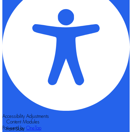
Accessibility Adjustments
Content Modules
Powered by
OneTap
Font Size