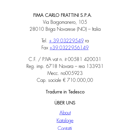
FIMA CARLO FRATTINI S.P.A.
Via Borgomanero, 105
28010 Briga Novarese (NO) – Italia
Tel.
+ 39 03229549
ra
Fax
+39 0322956149
C.F. / P.IVA vat n. it 00581 420031
Reg. imp. 6718 Novara – rea 133931
Mecc. no005923
Cap. sociale € 710.000,00
Tradurre in Tedesco
ÜBER UNS
About
Kataloge
Contatti