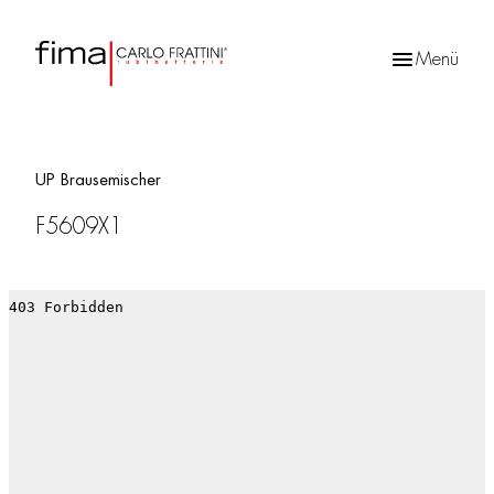
Menü
Products
search
UP Brausemischer
F5609X1