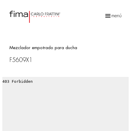
menú
Búsqueda
de
productos
Mezclador empotrado para ducha
F5609X1