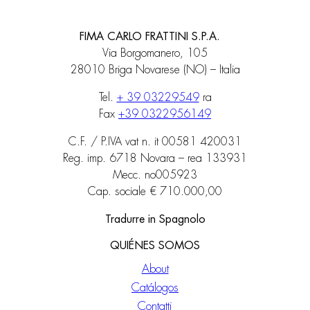
FIMA CARLO FRATTINI S.P.A.
Via Borgomanero, 105
28010 Briga Novarese (NO) – Italia
Tel.
+ 39 03229549
ra
Fax
+39 0322956149
C.F. / P.IVA vat n. it 00581 420031
Reg. imp. 6718 Novara – rea 133931
Mecc. no005923
Cap. sociale € 710.000,00
Tradurre in Spagnolo
QUIÉNES SOMOS
About
Catálogos
Contatti