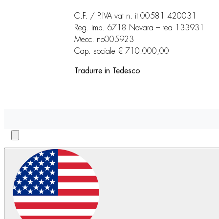
C.F. / P.IVA vat n. it 00581 420031
Reg. imp. 6718 Novara – rea 133931
Mecc. no005923
Cap. sociale € 710.000,00
Tradurre in Tedesco