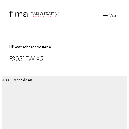
Menü
Products
search
UP-Waschtischbatterie
F3051TWLX5