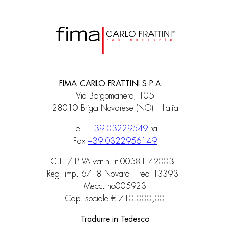
FIMA CARLO FRATTINI S.P.A.
Via Borgomanero, 105
28010 Briga Novarese (NO) – Italia
Tel.
+ 39 03229549
ra
Fax
+39 0322956149
C.F. / P.IVA vat n. it 00581 420031
Reg. imp. 6718 Novara – rea 133931
Mecc. no005923
Cap. sociale € 710.000,00
Tradurre in Tedesco