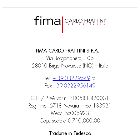
FIMA CARLO FRATTINI S.P.A.
Via Borgomanero, 105
28010 Briga Novarese (NO) – Italia
Tel.
+ 39 03229549
ra
Fax
+39 0322956149
C.F. / P.IVA vat n. it 00581 420031
Reg. imp. 6718 Novara – rea 133931
Mecc. no005923
Cap. sociale € 710.000,00
Tradurre in Tedesco