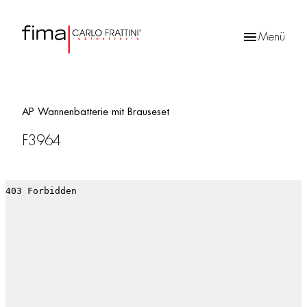
Menü
Products
search
AP Wannenbatterie mit Brauseset
F3964