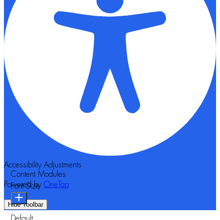
Accessibility Adjustments
Content Modules
Powered by
OneTap
Font Size
Hide Toolbar
Default