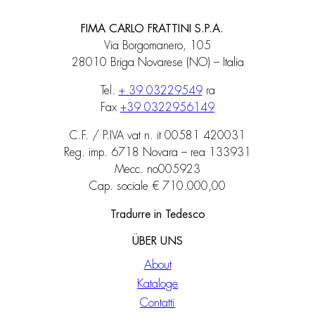
FIMA CARLO FRATTINI S.P.A.
Via Borgomanero, 105
28010 Briga Novarese (NO) – Italia
Tel.
+ 39 03229549
ra
Fax
+39 0322956149
C.F. / P.IVA vat n. it 00581 420031
Reg. imp. 6718 Novara – rea 133931
Mecc. no005923
Cap. sociale € 710.000,00
Tradurre in Tedesco
ÜBER UNS
About
Kataloge
Contatti