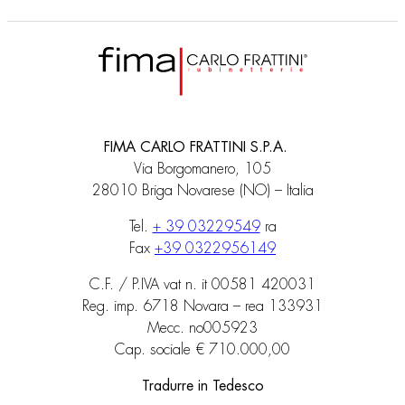
FIMA CARLO FRATTINI S.P.A.
Via Borgomanero, 105
28010 Briga Novarese (NO) – Italia
Tel.
+ 39 03229549
ra
Fax
+39 0322956149
C.F. / P.IVA vat n. it 00581 420031
Reg. imp. 6718 Novara – rea 133931
Mecc. no005923
Cap. sociale € 710.000,00
Tradurre in Tedesco