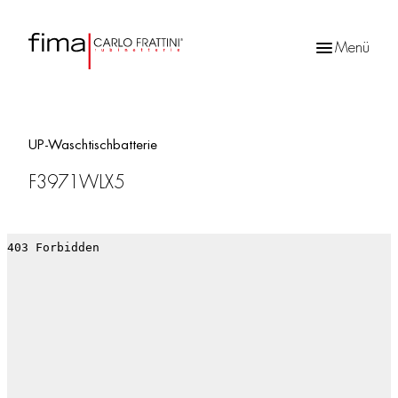
Menü
Products
search
UP-Waschtischbatterie
F3971WLX5