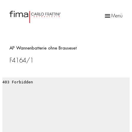
Menü
Products
search
AP Wannenbatterie ohne Brauseset
F4164/1