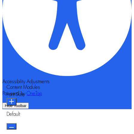
Accessibility Adjustments
Content Modules
Powered by
OneTap
Font Size
Hide Toolbar
Default