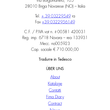
Via Borgomanero, 105
28010 Briga Novarese (NO) – Italia
Tel.
+ 39 03229549
ra
Fax
+39 0322956149
C.F. / P.IVA vat n. it 00581 420031
Reg. imp. 6718 Novara – rea 133931
Mecc. no005923
Cap. sociale € 710.000,00
Tradurre in Tedesco
ÜBER UNS
About
Kataloge
Contatti
Fima Diary
Contract