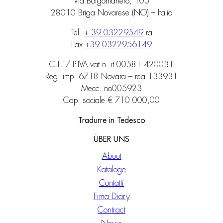
Via Borgomanero, 105
28010 Briga Novarese (NO) – Italia
Tel.
+ 39 03229549
ra
Fax
+39 0322956149
C.F. / P.IVA vat n. it 00581 420031
Reg. imp. 6718 Novara – rea 133931
Mecc. no005923
Cap. sociale € 710.000,00
Tradurre in Tedesco
ÜBER UNS
About
Kataloge
Contatti
Fima Diary
Contract