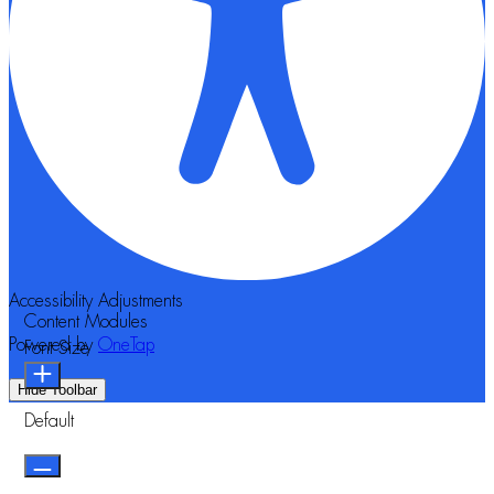
Accessibility Adjustments
Content Modules
Powered by
OneTap
Font Size
Hide Toolbar
Default