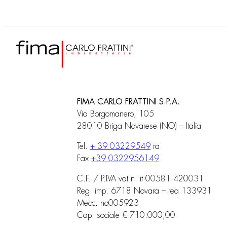
FIMA CARLO FRATTINI S.P.A.
Via Borgomanero, 105
28010 Briga Novarese (NO) – Italia
Tel.
+ 39 03229549
ra
Fax
+39 0322956149
C.F. / P.IVA vat n. it 00581 420031
Reg. imp. 6718 Novara – rea 133931
Mecc. no005923
Cap. sociale € 710.000,00