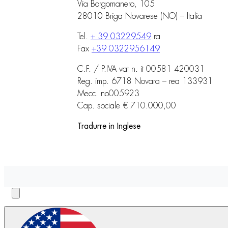
Via Borgomanero, 105
28010 Briga Novarese (NO) – Italia
Tel.
+ 39 03229549
ra
Fax
+39 0322956149
C.F. / P.IVA vat n. it 00581 420031
Reg. imp. 6718 Novara – rea 133931
Mecc. no005923
Cap. sociale € 710.000,00
Tradurre in Inglese