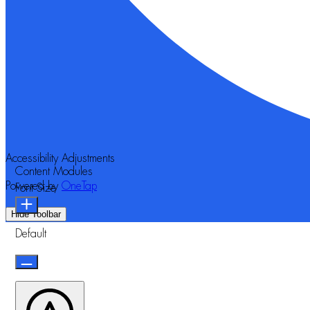
Accessibility Adjustments
Content Modules
Powered by
OneTap
Font Size
Hide Toolbar
Default