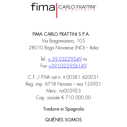
FIMA CARLO FRATTINI S.P.A.
Via Borgomanero, 105
28010 Briga Novarese (NO) – Italia
Tel.
+ 39 03229549
ra
Fax
+39 0322956149
C.F. / P.IVA vat n. it 00581 420031
Reg. imp. 6718 Novara – rea 133931
Mecc. no005923
Cap. sociale € 710.000,00
Tradurre in Spagnolo
QUIÉNES SOMOS