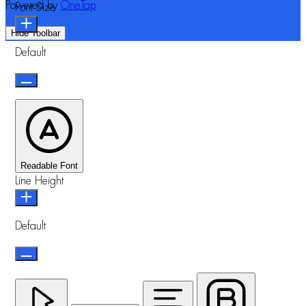
Powered by
OneTap
Font Size
Hide Toolbar
Default
Readable Font
Line Height
Default