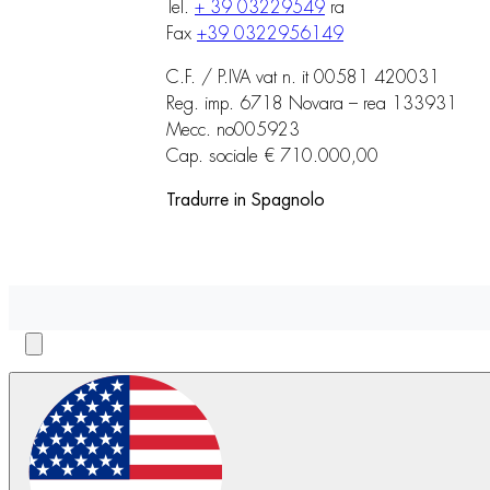
Tel.
+ 39 03229549
ra
Fax
+39 0322956149
C.F. / P.IVA vat n. it 00581 420031
Reg. imp. 6718 Novara – rea 133931
Mecc. no005923
Cap. sociale € 710.000,00
Tradurre in Spagnolo