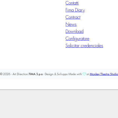
Contatti
Fima Diary
Contract
News
Download
Configuratore
Solicitar credenciales
© 2026 - Art Direction
FIMA S.p.a
- Design & Sviluppo Made with
at
Monkey Theatre Studio