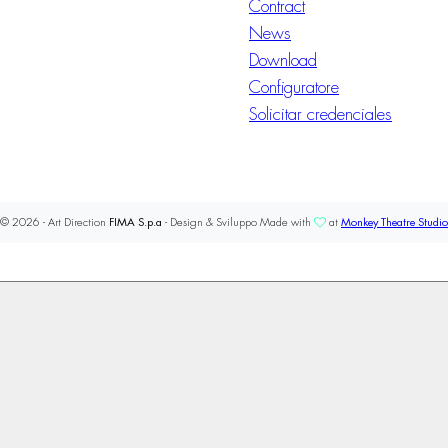
Contract
News
Download
Configuratore
Solicitar credenciales
© 2026 - Art Direction
FIMA S.p.a
- Design & Sviluppo Made with
at
Monkey Theatre Studio