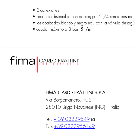
• 2 conexiones
• producto disponible con descarga 1”1/4 con rebosader
• los acabados blanco y negro equipan la válvula desagüe
• caudal máximo a 3 bar:
5 l/m
FIMA CARLO FRATTINI S.P.A.
Via Borgomanero, 105
28010 Briga Novarese (NO) – Italia
Tel.
+ 39 03229549
ra
Fax
+39 0322956149