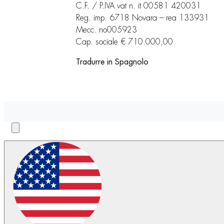
C.F. / P.IVA vat n. it 00581 420031
Reg. imp. 6718 Novara – rea 133931
Mecc. no005923
Cap. sociale € 710.000,00
Tradurre in Spagnolo