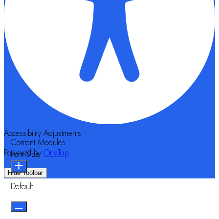
Accessibility Adjustments
Content Modules
Powered by
OneTap
Font Size
Hide Toolbar
Default