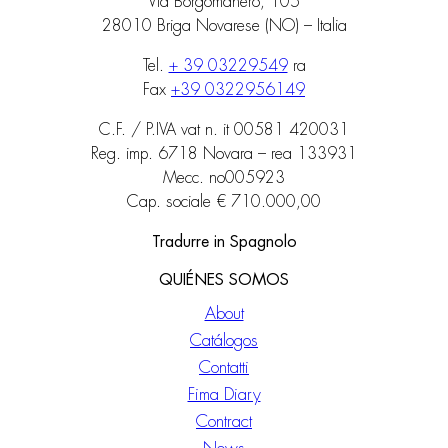
Via Borgomanero, 105
28010 Briga Novarese (NO) – Italia
Tel.
+ 39 03229549
ra
Fax
+39 0322956149
C.F. / P.IVA vat n. it 00581 420031
Reg. imp. 6718 Novara – rea 133931
Mecc. no005923
Cap. sociale € 710.000,00
Tradurre in Spagnolo
QUIÉNES SOMOS
About
Catálogos
Contatti
Fima Diary
Contract