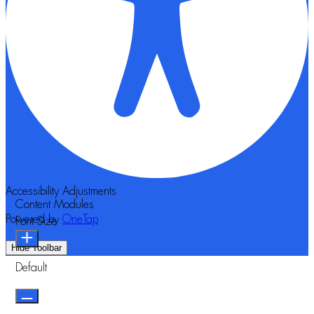
Accessibility Adjustments
Content Modules
Powered by
OneTap
Font Size
Hide Toolbar
Default