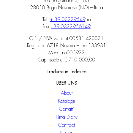
Via Borgomanero, 105
28010 Briga Novarese (NO) – Italia
Tel.
+ 39 03229549
ra
Fax
+39 0322956149
C.F. / P.IVA vat n. it 00581 420031
Reg. imp. 6718 Novara – rea 133931
Mecc. no005923
Cap. sociale € 710.000,00
Tradurre in Tedesco
ÜBER UNS
About
Kataloge
Contatti
Fima Diary
Contract