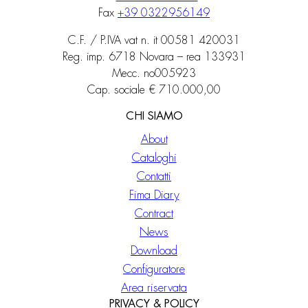
Fax
+39 0322956149
C.F. / P.IVA vat n. it 00581 420031
Reg. imp. 6718 Novara – rea 133931
Mecc. no005923
Cap. sociale € 710.000,00
CHI SIAMO
About
Cataloghi
Contatti
Fima Diary
Contract
News
Download
Configuratore
Area riservata
PRIVACY & POLICY