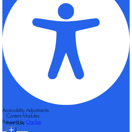
Accessibility Adjustments
Content Modules
Powered by
OneTap
Font Size