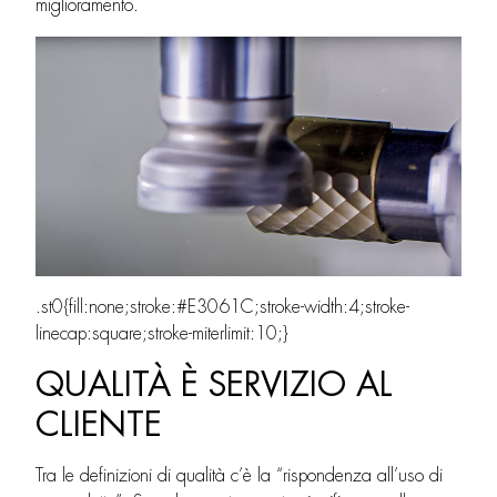
miglioramento.
.st0{fill:none;stroke:#E3061C;stroke-width:4;stroke-
linecap:square;stroke-miterlimit:10;}
QUALITÀ È SERVIZIO AL
CLIENTE
Tra le definizioni di qualità c’è la “rispondenza all’uso di