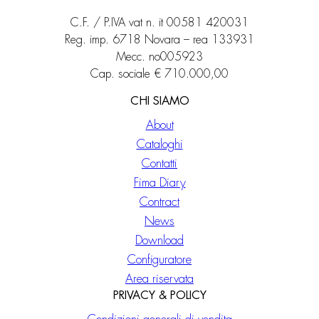
C.F. / P.IVA vat n. it 00581 420031
Reg. imp. 6718 Novara – rea 133931
Mecc. no005923
Cap. sociale € 710.000,00
CHI SIAMO
About
Cataloghi
Contatti
Fima Diary
Contract
News
Download
Configuratore
Area riservata
PRIVACY & POLICY