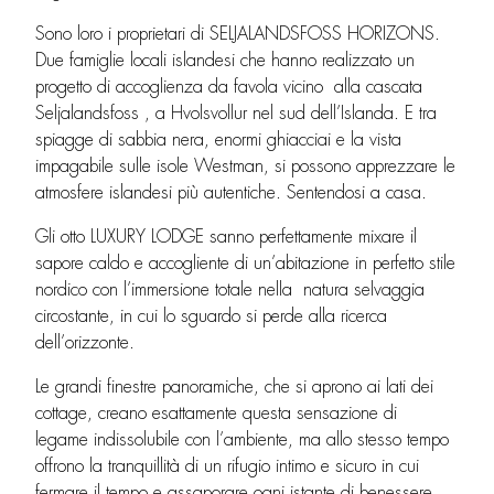
Sono loro i proprietari di SELJALANDSFOSS HORIZONS.
Due famiglie locali islandesi che hanno realizzato un
progetto di accoglienza da favola vicino alla cascata
Seljalandsfoss , a Hvolsvollur nel sud dell’Islanda. E tra
spiagge di sabbia nera, enormi ghiacciai e la vista
impagabile sulle isole Westman, si possono apprezzare le
atmosfere islandesi più autentiche. Sentendosi a casa.
Gli otto LUXURY LODGE sanno perfettamente mixare il
sapore caldo e accogliente di un’abitazione in perfetto stile
nordico con l’immersione totale nella natura selvaggia
circostante, in cui lo sguardo si perde alla ricerca
dell’orizzonte.
Le grandi finestre panoramiche, che si aprono ai lati dei
cottage, creano esattamente questa sensazione di
legame indissolubile con l’ambiente, ma allo stesso tempo
offrono la tranquillità di un rifugio intimo e sicuro in cui
fermare il tempo e assaporare ogni istante di benessere.