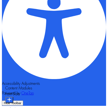
Accessibility Adjustments
Content Modules
Powered by
OneTap
Font Size
Hide Toolbar