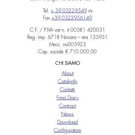
Tel.
+ 39 03229549
ra
Fax
+39 0322956149
C.F. / P.IVA vat n. it 00581 420031
Reg. imp. 6718 Novara – rea 133931
Mecc. no005923
Cap. sociale € 710.000,00
CHI SIAMO
About
Cataloghi
Contatti
Fima Diary
Contract
News
Download
Configuratore