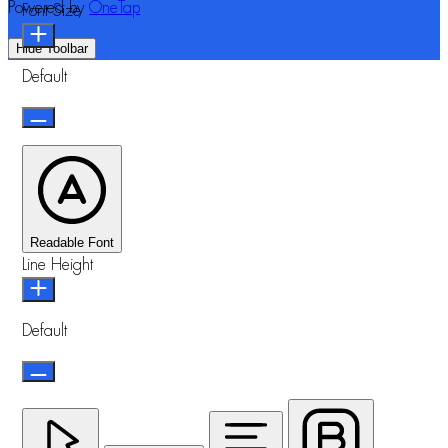
Powered by
OneTap
Font Size
Hide Toolbar
Default
Readable Font
Line Height
Default