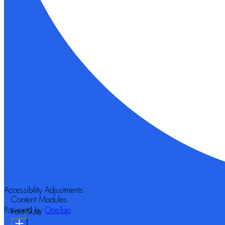
Accessibility Adjustments
Content Modules
Powered by
OneTap
Font Size