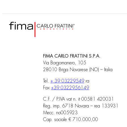
FIMA CARLO FRATTINI S.P.A.
Via Borgomanero, 105
28010 Briga Novarese (NO) – Italia
Tel.
+ 39 03229549
ra
Fax
+39 0322956149
C.F. / P.IVA vat n. it 00581 420031
Reg. imp. 6718 Novara – rea 133931
Mecc. no005923
Cap. sociale € 710.000,00