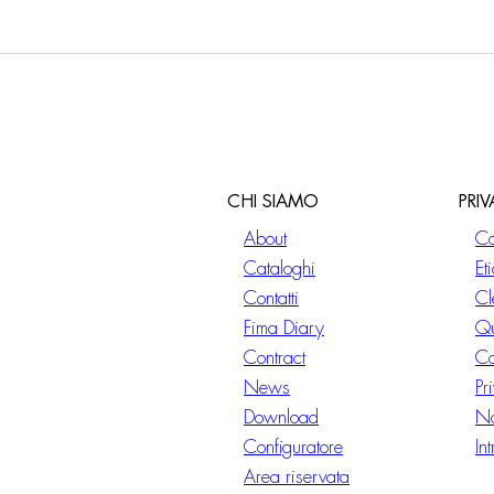
CHI SIAMO
PRI
About
Co
Cataloghi
Et
Contatti
Cl
Fima Diary
Qu
Contract
Co
News
Pr
Download
No
Configuratore
In
Area riservata