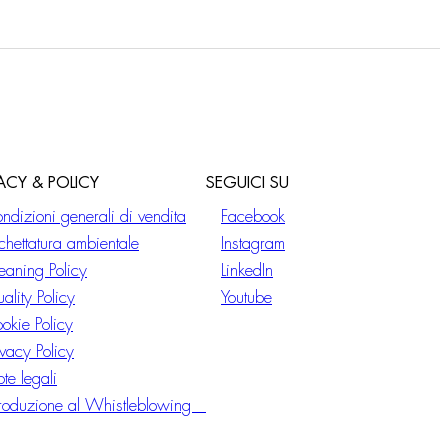
VACY & POLICY
SEGUICI SU
ndizioni generali di vendita
Facebook
ichettatura ambientale
Instagram
eaning Policy
LinkedIn
ality Policy
Youtube
okie Policy
ivacy Policy
te legali
troduzione al Whistleblowing