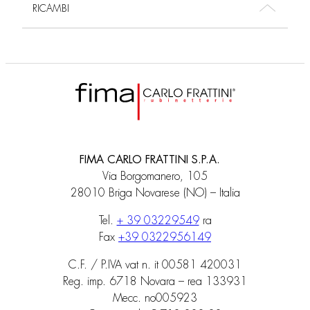
RICAMBI
FIMA CARLO FRATTINI S.P.A.
Via Borgomanero, 105
28010 Briga Novarese (NO) – Italia
Tel.
+ 39 03229549
ra
Fax
+39 0322956149
C.F. / P.IVA vat n. it 00581 420031
Reg. imp. 6718 Novara – rea 133931
Mecc. no005923