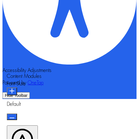
Accessibility Adjustments
Content Modules
Powered by
OneTap
Font Size
Hide Toolbar
Default