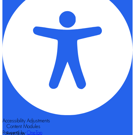
Accessibility Adjustments
Content Modules
Powered by
OneTap
Font Size