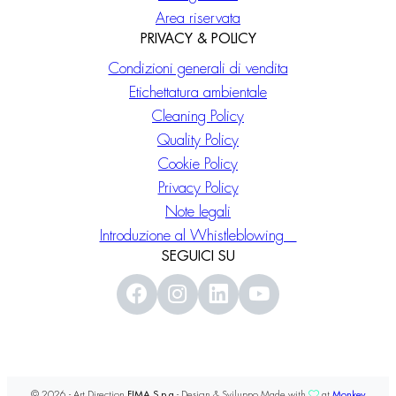
Area riservata
PRIVACY & POLICY
Condizioni generali di vendita
Etichettatura ambientale
Cleaning Policy
Quality Policy
Cookie Policy
Privacy Policy
Note legali
Introduzione al Whistleblowing
SEGUICI SU
© 2026 - Art Direction
FIMA S.p.a
- Design & Sviluppo Made with
at
Monkey