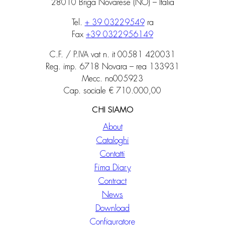
28010 Briga Novarese (NO) – Italia
Tel.
+ 39 03229549
ra
Fax
+39 0322956149
C.F. / P.IVA vat n. it 00581 420031
Reg. imp. 6718 Novara – rea 133931
Mecc. no005923
Cap. sociale € 710.000,00
CHI SIAMO
About
Cataloghi
Contatti
Fima Diary
Contract
News
Download
Configuratore