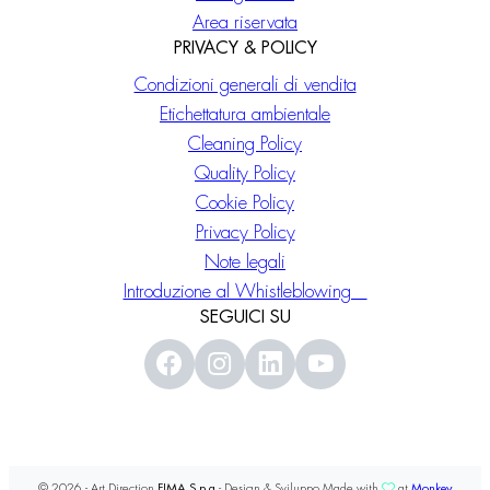
Area riservata
PRIVACY & POLICY
Condizioni generali di vendita
Etichettatura ambientale
Cleaning Policy
Quality Policy
Cookie Policy
Privacy Policy
Note legali
Introduzione al Whistleblowing
SEGUICI SU
© 2026 - Art Direction
FIMA S.p.a
- Design & Sviluppo Made with
at
Monkey