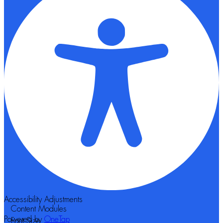
Accessibility Adjustments
Content Modules
Powered by
OneTap
Font Size