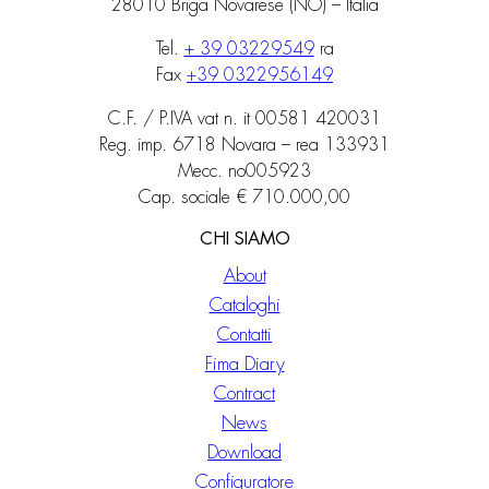
28010 Briga Novarese (NO) – Italia
Tel.
+ 39 03229549
ra
Fax
+39 0322956149
C.F. / P.IVA vat n. it 00581 420031
Reg. imp. 6718 Novara – rea 133931
Mecc. no005923
Cap. sociale € 710.000,00
CHI SIAMO
About
Cataloghi
Contatti
Fima Diary
Contract
News
Download
Configuratore