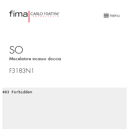
menu
Ricerca
prodotti
SO
Miscelatore incasso doccia
F3183N1