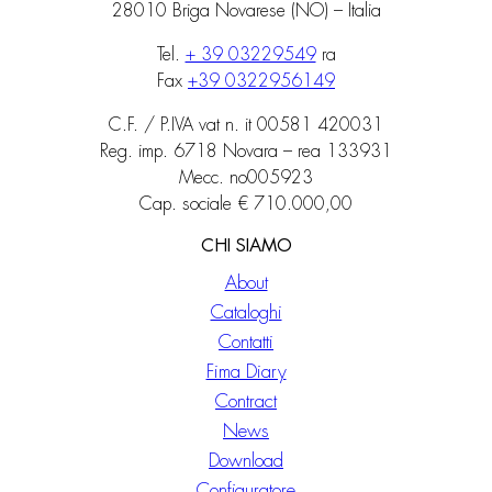
28010 Briga Novarese (NO) – Italia
Tel.
+ 39 03229549
ra
Fax
+39 0322956149
C.F. / P.IVA vat n. it 00581 420031
Reg. imp. 6718 Novara – rea 133931
Mecc. no005923
Cap. sociale € 710.000,00
CHI SIAMO
About
Cataloghi
Contatti
Fima Diary
Contract
News
Download
Configuratore