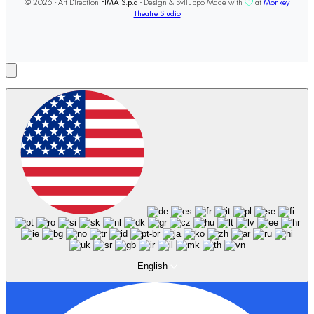
© 2026 - Art Direction
FIMA S.p.a
- Design & Sviluppo Made with
at
Monkey
Theatre Studio
English