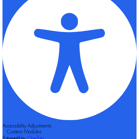
Accessibility Adjustments
Content Modules
Powered by
OneTap