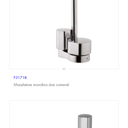
SO
F3171B
Miscelatore monoforo due comandi