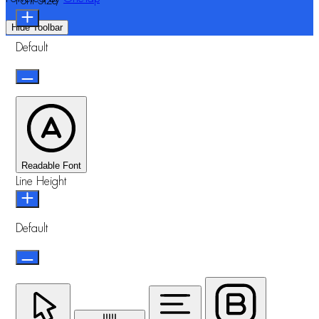
Font Size
Hide Toolbar
Default
Readable Font
Line Height
Default