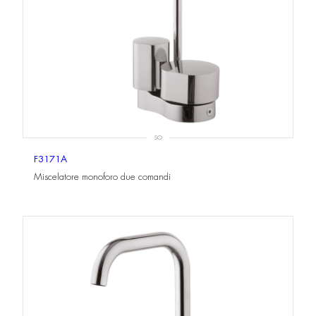
SO
F3171A
Miscelatore monoforo due comandi