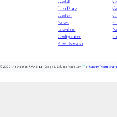
Contatti
Cl
Fima Diary
Qu
Contract
Co
News
Pr
Download
No
Configuratore
In
Area riservata
© 2026 - Art Direction
FIMA S.p.a
- Design & Sviluppo Made with
at
Monkey Theatre Studio