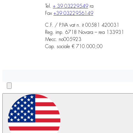
Tel.
+ 39 03229549
ra
Fax
+39 0322956149
C.F. / P.IVA vat n. it 00581 420031
Reg. imp. 6718 Novara – rea 133931
Mecc. no005923
Cap. sociale € 710.000,00