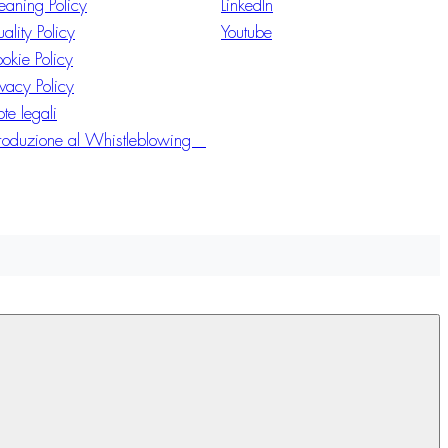
eaning Policy
LinkedIn
ality Policy
Youtube
okie Policy
ivacy Policy
te legali
troduzione al Whistleblowing