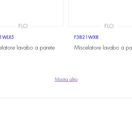
FLO
FLO
1WLX5
F3821WX8
elatore lavabo a parete
Miscelatore lavabo a pa
Mostra altro