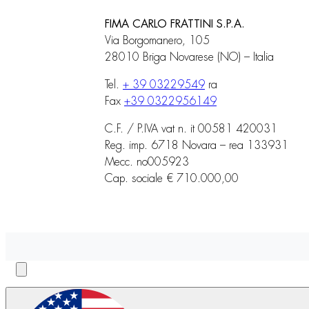
FIMA CARLO FRATTINI S.P.A.
Via Borgomanero, 105
28010 Briga Novarese (NO) – Italia
Tel.
+ 39 03229549
ra
Fax
+39 0322956149
C.F. / P.IVA vat n. it 00581 420031
Reg. imp. 6718 Novara – rea 133931
Mecc. no005923
Cap. sociale € 710.000,00