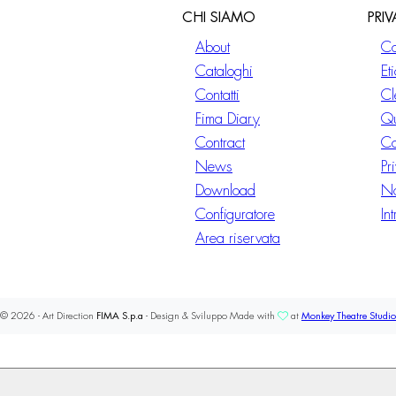
CHI SIAMO
PRI
About
Co
Cataloghi
Et
Contatti
Cl
Fima Diary
Qu
Contract
Co
News
Pr
Download
No
Configuratore
In
Area riservata
© 2026 - Art Direction
FIMA S.p.a
- Design & Sviluppo Made with
at
Monkey Theatre Studio