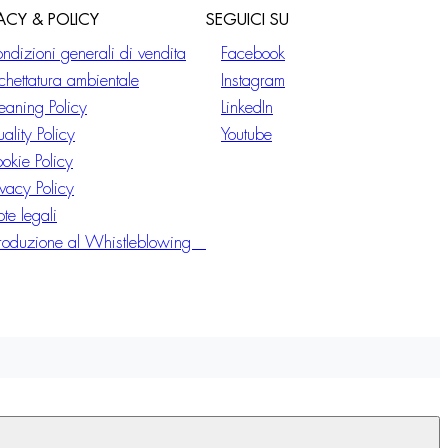
VACY & POLICY
SEGUICI SU
ndizioni generali di vendita
Facebook
ichettatura ambientale
Instagram
eaning Policy
LinkedIn
ality Policy
Youtube
okie Policy
ivacy Policy
te legali
troduzione al Whistleblowing