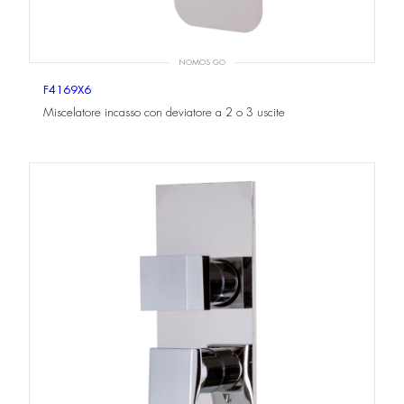
NOMOS GO
F4169X6
Miscelatore incasso con deviatore a 2 o 3 uscite