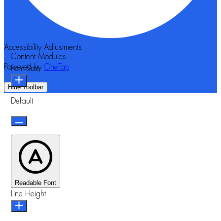
Accessibility Adjustments
Content Modules
Powered by
OneTap
Font Size
Hide Toolbar
Default
Readable Font
Line Height