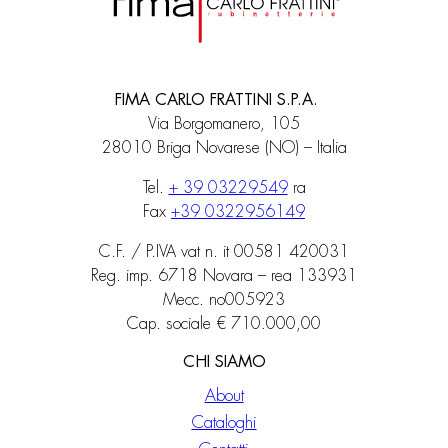
FIMA CARLO FRATTINI S.P.A.
Via Borgomanero, 105
28010 Briga Novarese (NO) – Italia
Tel.
+ 39 03229549
ra
Fax
+39 0322956149
C.F. / P.IVA vat n. it 00581 420031
Reg. imp. 6718 Novara – rea 133931
Mecc. no005923
Cap. sociale € 710.000,00
CHI SIAMO
About
Cataloghi