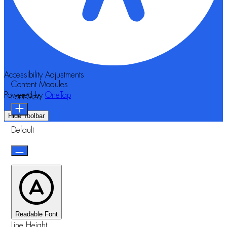
Accessibility Adjustments
Content Modules
Powered by
OneTap
Font Size
Hide Toolbar
Default
Readable Font
Line Height