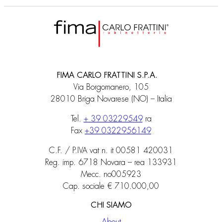
FIMA CARLO FRATTINI S.P.A.
Via Borgomanero, 105
28010 Briga Novarese (NO) – Italia
Tel.
+ 39 03229549
ra
Fax
+39 0322956149
C.F. / P.IVA vat n. it 00581 420031
Reg. imp. 6718 Novara – rea 133931
Mecc. no005923
Cap. sociale € 710.000,00
CHI SIAMO
About