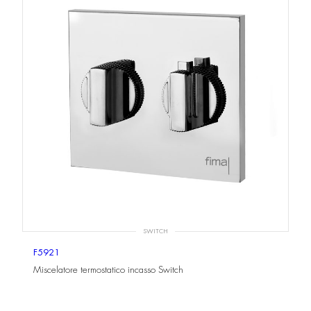
SWITCH
F5921
Miscelatore termostatico incasso Switch