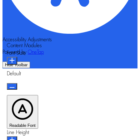
Accessibility Adjustments
Content Modules
Powered by
OneTap
Font Size
Hide Toolbar
Default
Readable Font
Line Height