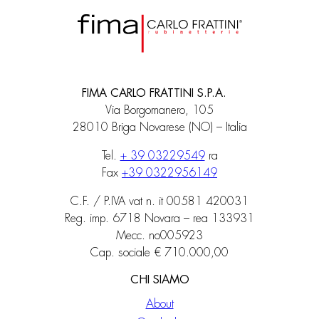
FIMA CARLO FRATTINI S.P.A.
Via Borgomanero, 105
28010 Briga Novarese (NO) – Italia
Tel.
+ 39 03229549
ra
Fax
+39 0322956149
C.F. / P.IVA vat n. it 00581 420031
Reg. imp. 6718 Novara – rea 133931
Mecc. no005923
Cap. sociale € 710.000,00
CHI SIAMO
About