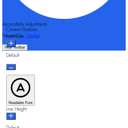
Accessibility Adjustments
Content Modules
Powered by
OneTap
Font Size
Hide Toolbar
Default
Readable Font
Line Height
Default