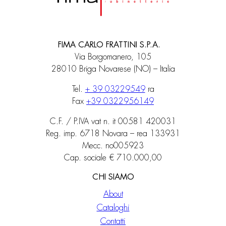
FIMA CARLO FRATTINI S.P.A.
Via Borgomanero, 105
28010 Briga Novarese (NO) – Italia
Tel.
+ 39 03229549
ra
Fax
+39 0322956149
C.F. / P.IVA vat n. it 00581 420031
Reg. imp. 6718 Novara – rea 133931
Mecc. no005923
Cap. sociale € 710.000,00
CHI SIAMO
About
Cataloghi
Contatti