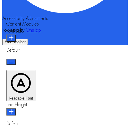
Accessibility Adjustments
Content Modules
Powered by
OneTap
Font Size
Hide Toolbar
Default
Readable Font
Line Height
Default