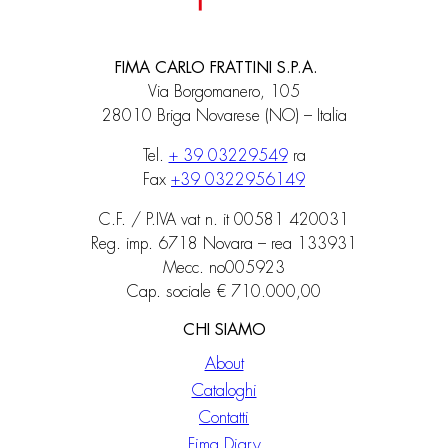
FIMA CARLO FRATTINI S.P.A.
Via Borgomanero, 105
28010 Briga Novarese (NO) – Italia
Tel.
+ 39 03229549
ra
Fax
+39 0322956149
C.F. / P.IVA vat n. it 00581 420031
Reg. imp. 6718 Novara – rea 133931
Mecc. no005923
Cap. sociale € 710.000,00
CHI SIAMO
About
Cataloghi
Contatti
Fima Diary