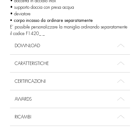
• doccetta in acciaio inox
• supporto doccia con presa acqua
• deviatore
• corpo incasso da ordinare separatamente
E’ possibile personalizzare la maniglia ordinando separatamente
il codice F1420_ _
DOWNLOAD
CARATTERISTICHE
CERTIFICAZIONI
AWARDS
RICAMBI