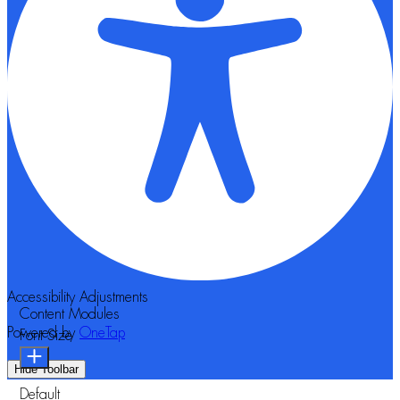
Accessibility Adjustments
Content Modules
Powered by
OneTap
Font Size
Hide Toolbar
Default