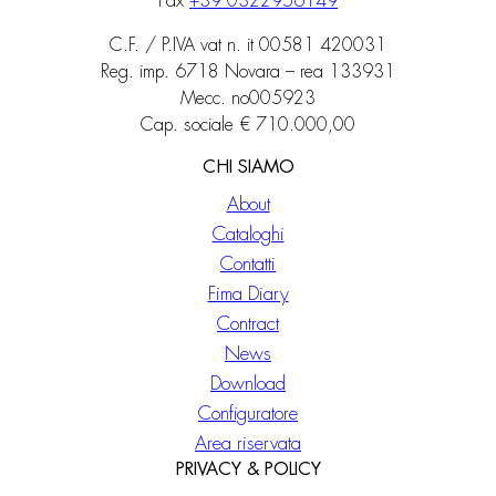
Fax
+39 0322956149
C.F. / P.IVA vat n. it 00581 420031
Reg. imp. 6718 Novara – rea 133931
Mecc. no005923
Cap. sociale € 710.000,00
CHI SIAMO
About
Cataloghi
Contatti
Fima Diary
Contract
News
Download
Configuratore
Area riservata
PRIVACY & POLICY