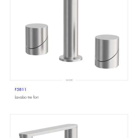
SLIDE
F5811
Lavabo tre fori