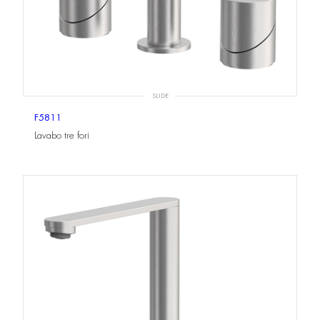
SLIDE
F5811
Lavabo tre fori