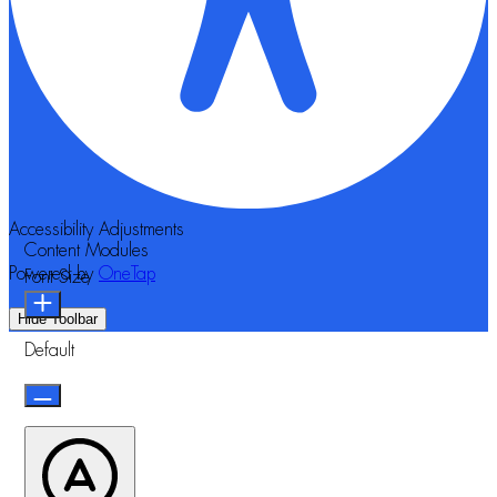
Accessibility Adjustments
Content Modules
Powered by
OneTap
Font Size
Hide Toolbar
Default