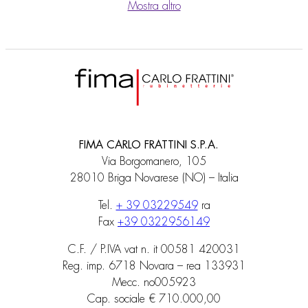
Mostra altro
FIMA CARLO FRATTINI S.P.A.
Via Borgomanero, 105
28010 Briga Novarese (NO) – Italia
Tel.
+ 39 03229549
ra
Fax
+39 0322956149
C.F. / P.IVA vat n. it 00581 420031
Reg. imp. 6718 Novara – rea 133931
Mecc. no005923
Cap. sociale € 710.000,00