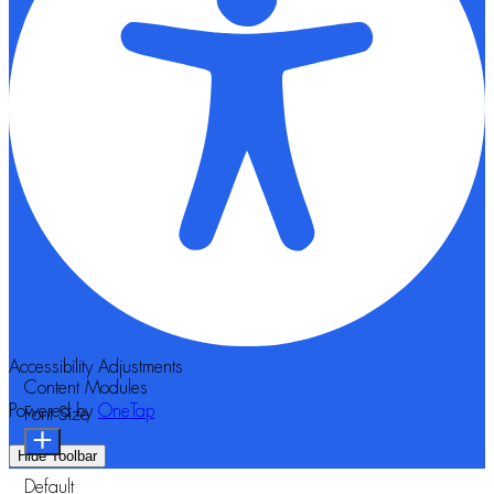
Accessibility Adjustments
Content Modules
Powered by
OneTap
Font Size
Hide Toolbar
Default