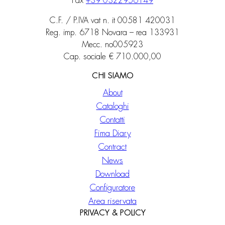
Fax
+39 0322956149
C.F. / P.IVA vat n. it 00581 420031
Reg. imp. 6718 Novara – rea 133931
Mecc. no005923
Cap. sociale € 710.000,00
CHI SIAMO
About
Cataloghi
Contatti
Fima Diary
Contract
News
Download
Configuratore
Area riservata
PRIVACY & POLICY