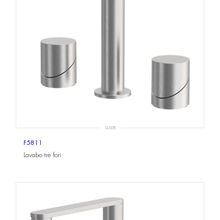
SLIDE
F5811
Lavabo tre fori