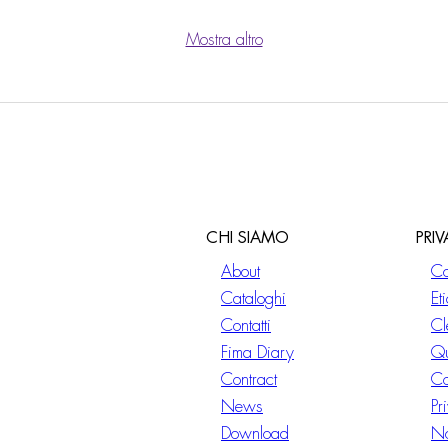
Mostra altro
CHI SIAMO
PRI
About
Co
Cataloghi
Et
Contatti
Cl
Fima Diary
Qu
Contract
Co
News
Pr
Download
No