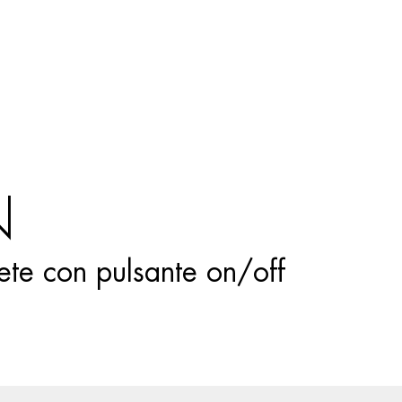
Ricerca
prodotti
N
ete con pulsante on/off