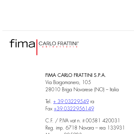
FIMA CARLO FRATTINI S.P.A.
Via Borgomanero, 105
28010 Briga Novarese (NO) – Italia
Tel.
+ 39 03229549
ra
Fax
+39 0322956149
C.F. / P.IVA vat n. it 00581 420031
Reg. imp. 6718 Novara – rea 133931