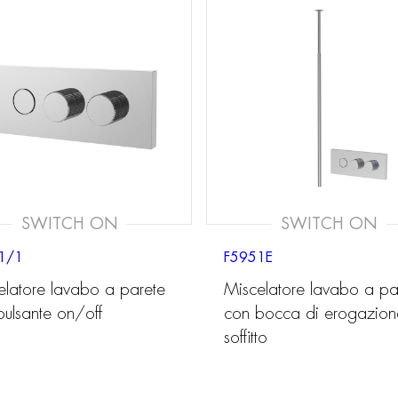
SWITCH ON
SWITCH ON
1/1
F5951E
elatore lavabo a parete
Miscelatore lavabo a pa
pulsante on/off
con bocca di erogazion
soffitto