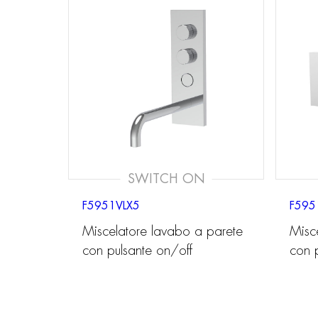
SWITCH ON
F5951VLX5
F595
Miscelatore lavabo a parete
Misc
con pulsante on/off
con 