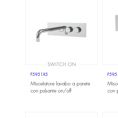
SWITCH ON
F5951X5
F595
Miscelatore lavabo a parete
Misc
con pulsante on/off
con 