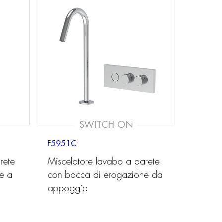
SWITCH ON
F5951C
rete
Miscelatore lavabo a parete
e a
con bocca di erogazione da
appoggio