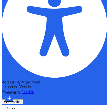
Accessibility Adjustments
Content Modules
Powered by
OneTap
Font Size
Hide Toolbar
Default