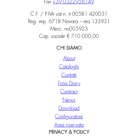
Fax
+39 0322956149
C.F. / P.IVA vat n. it 00581 420031
Reg. imp. 6718 Novara – rea 133931
Mecc. no005923
Cap. sociale € 710.000,00
CHI SIAMO
About
Cataloghi
Contatti
Fima Diary
Contract
News
Download
Configuratore
Area riservata
PRIVACY & POLICY