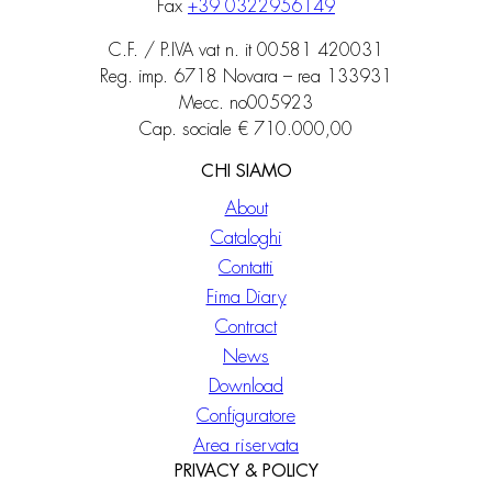
Fax
+39 0322956149
C.F. / P.IVA vat n. it 00581 420031
Reg. imp. 6718 Novara – rea 133931
Mecc. no005923
Cap. sociale € 710.000,00
CHI SIAMO
About
Cataloghi
Contatti
Fima Diary
Contract
News
Download
Configuratore
Area riservata
PRIVACY & POLICY