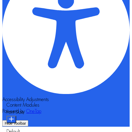
Accessibility Adjustments
Content Modules
Powered by
OneTap
Font Size
Hide Toolbar
Default