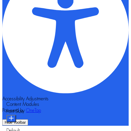
Accessibility Adjustments
Content Modules
Powered by
OneTap
Font Size
Hide Toolbar
Default