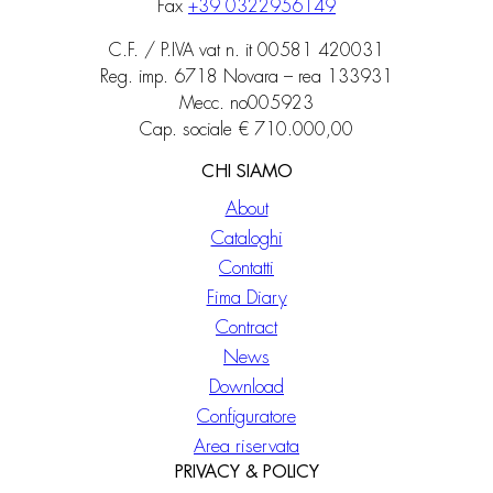
Fax
+39 0322956149
C.F. / P.IVA vat n. it 00581 420031
Reg. imp. 6718 Novara – rea 133931
Mecc. no005923
Cap. sociale € 710.000,00
CHI SIAMO
About
Cataloghi
Contatti
Fima Diary
Contract
News
Download
Configuratore
Area riservata
PRIVACY & POLICY