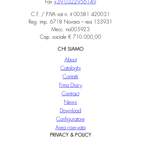
Fax
+39 0322956149
C.F. / P.IVA vat n. it 00581 420031
Reg. imp. 6718 Novara – rea 133931
Mecc. no005923
Cap. sociale € 710.000,00
CHI SIAMO
About
Cataloghi
Contatti
Fima Diary
Contract
News
Download
Configuratore
Area riservata
PRIVACY & POLICY