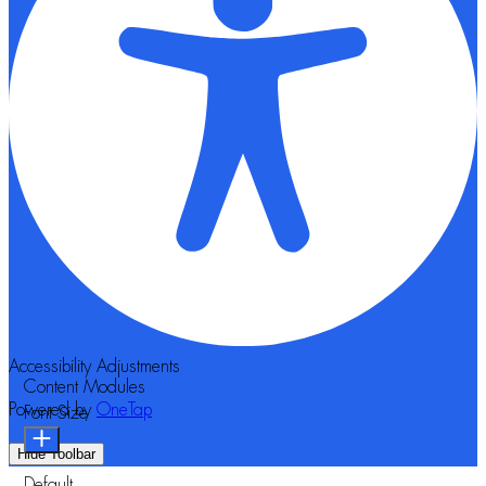
Accessibility Adjustments
Content Modules
Powered by
OneTap
Font Size
Hide Toolbar
Default