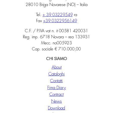
28010 Briga Novarese (NO) – Italia
Tel.
+ 39 03229549
ra
Fax
+39 0322956149
C.F. / P.IVA vat n. it 00581 420031
Reg. imp. 6718 Novara – rea 133931
Mecc. no005923
Cap. sociale € 710.000,00
CHI SIAMO
About
Cataloghi
Contatti
Fima Diary
Contract
News
Download