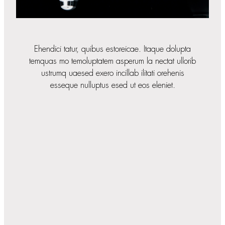
Ehendici tatur, quibus estoreicae. Itaque dolupta
temquas mo temoluptatem asperum la nectat ullorib
ustrumq uaesed exero incillab ilitati orehenis
esseque nulluptus esed ut eos eleniet.