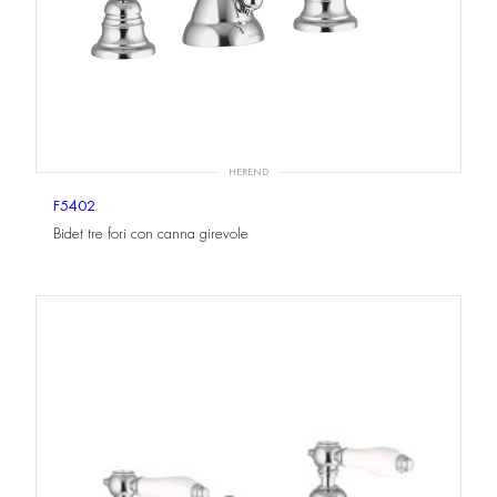
HEREND
F5402
Bidet tre fori con canna girevole