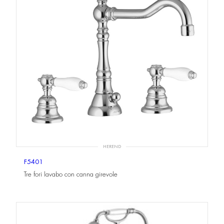
HEREND
F5401
Tre fori lavabo con canna girevole