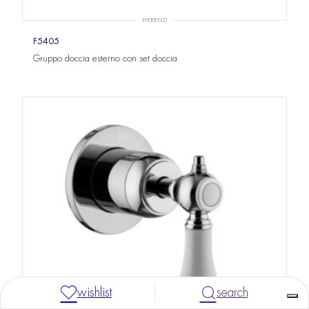
HEREND
F5405
Gruppo doccia esterno con set doccia
wishlist
search