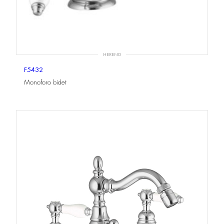
HEREND
F5432
Monoforo bidet