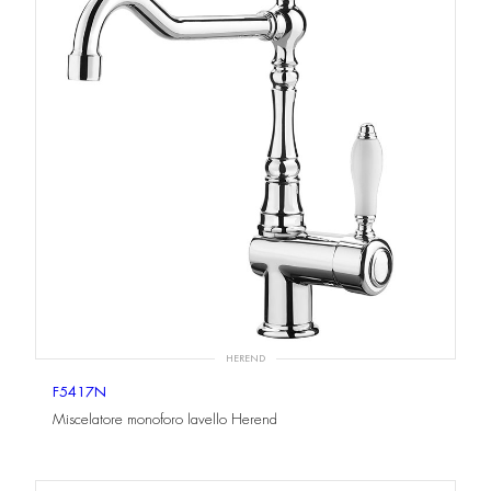
HEREND
F5417N
Miscelatore monoforo lavello Herend