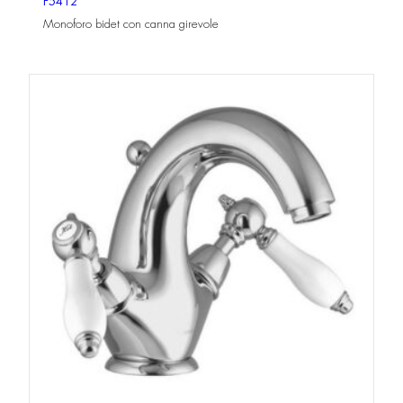
F5412
Monoforo bidet con canna girevole