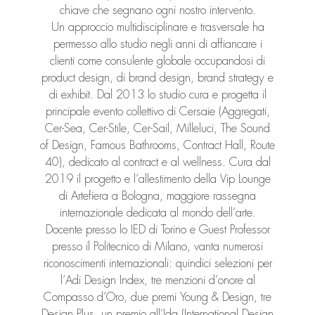
chiave che segnano ogni nostro intervento.
Un approccio multidisciplinare e trasversale ha
permesso allo studio negli anni di affiancare i
clienti come consulente globale occupandosi di
product design, di brand design, brand strategy e
di exhibit. Dal 2013 lo studio cura e progetta il
principale evento collettivo di Cersaie (Aggregati,
Cer-Sea, Cer-Stile, Cer-Sail, Milleluci, The Sound
of Design, Famous Bathrooms, Contract Hall, Route
40), dedicato al contract e al wellness. Cura dal
2019 il progetto e l’allestimento della Vip Lounge
di Artefiera a Bologna, maggiore rassegna
internazionale dedicata al mondo dell’arte.
Docente presso lo IED di Torino e Guest Professor
presso il Politecnico di Milano, vanta numerosi
riconoscimenti internazionali: quindici selezioni per
l’Adi Design Index, tre menzioni d’onore al
Compasso d’Oro, due premi Young & Design, tre
Design Plus, un premio all’Ida (International Design