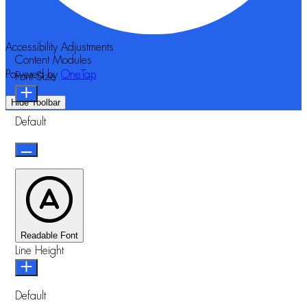
Accessibility Adjustments
Content Modules
Powered by
OneTap
Font Size
Hide Toolbar
Default
Readable Font
Line Height
Default