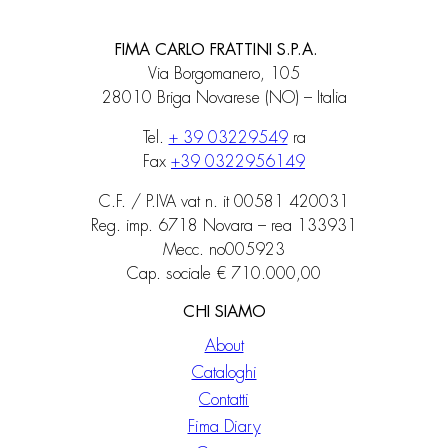
FIMA CARLO FRATTINI S.P.A.
Via Borgomanero, 105
28010 Briga Novarese (NO) – Italia
Tel.
+ 39 03229549
ra
Fax
+39 0322956149
C.F. / P.IVA vat n. it 00581 420031
Reg. imp. 6718 Novara – rea 133931
Mecc. no005923
Cap. sociale € 710.000,00
CHI SIAMO
About
Cataloghi
Contatti
Fima Diary