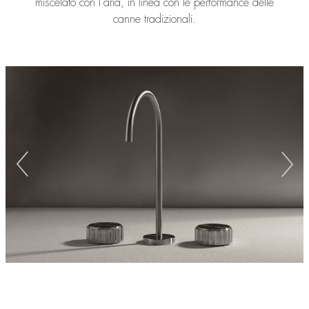
miscelato con l’aria, in linea con le performance delle
canne tradizionali.