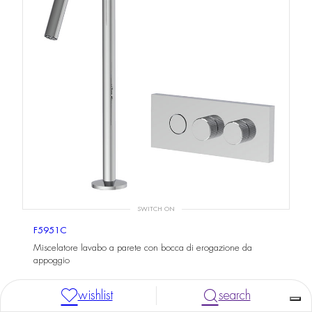
SWITCH ON
F5951C
Miscelatore lavabo a parete con bocca di erogazione da
appoggio
wishlist
search