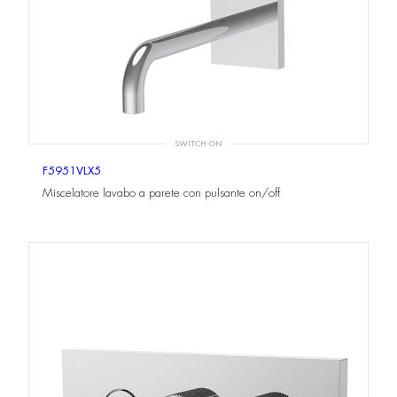
SWITCH ON
F5951VLX5
Miscelatore lavabo a parete con pulsante on/off