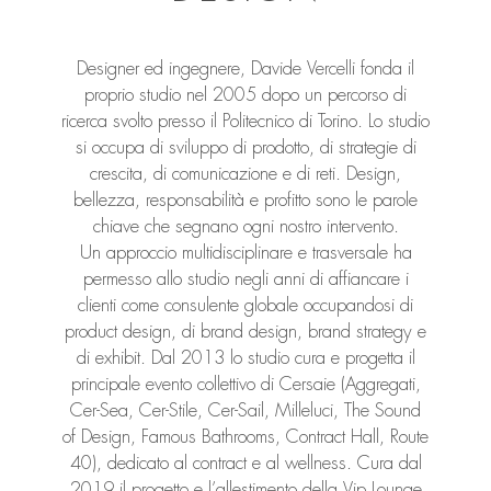
Designer ed ingegnere, Davide Vercelli fonda il
proprio studio nel 2005 dopo un percorso di
ricerca svolto presso il Politecnico di Torino. Lo studio
si occupa di sviluppo di prodotto, di strategie di
crescita, di comunicazione e di reti. Design,
bellezza, responsabilità e profitto sono le parole
chiave che segnano ogni nostro intervento.
Un approccio multidisciplinare e trasversale ha
permesso allo studio negli anni di affiancare i
clienti come consulente globale occupandosi di
product design, di brand design, brand strategy e
di exhibit. Dal 2013 lo studio cura e progetta il
principale evento collettivo di Cersaie (Aggregati,
Cer-Sea, Cer-Stile, Cer-Sail, Milleluci, The Sound
of Design, Famous Bathrooms, Contract Hall, Route
40), dedicato al contract e al wellness. Cura dal
2019 il progetto e l’allestimento della Vip Lounge