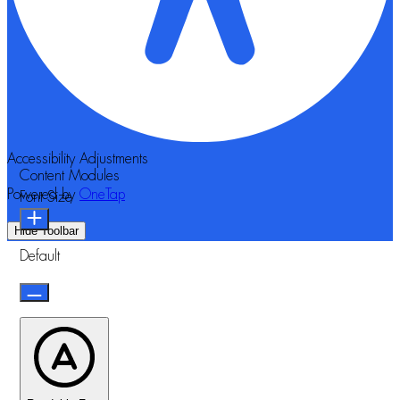
Accessibility Adjustments
Content Modules
Powered by
OneTap
Font Size
Hide Toolbar
Default