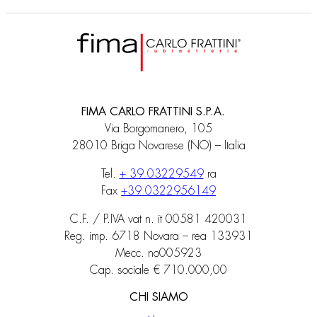
FIMA CARLO FRATTINI S.P.A.
Via Borgomanero, 105
28010 Briga Novarese (NO) – Italia
Tel.
+ 39 03229549
ra
Fax
+39 0322956149
C.F. / P.IVA vat n. it 00581 420031
Reg. imp. 6718 Novara – rea 133931
Mecc. no005923
Cap. sociale € 710.000,00
CHI SIAMO