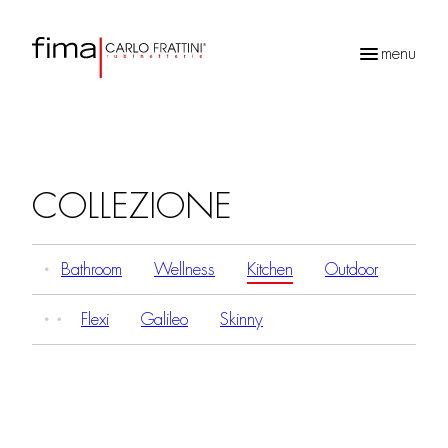
menu
Ricerca
prodotti
COLLEZIONE
Bathroom
Wellness
Kitchen
Outdoor
Flexi
Galileo
Skinny