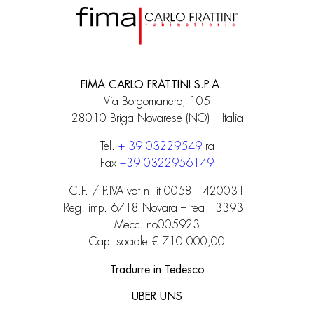
FIMA CARLO FRATTINI S.P.A.
Via Borgomanero, 105
28010 Briga Novarese (NO) – Italia
Tel.
+ 39 03229549
ra
Fax
+39 0322956149
C.F. / P.IVA vat n. it 00581 420031
Reg. imp. 6718 Novara – rea 133931
Mecc. no005923
Cap. sociale € 710.000,00
Tradurre in Tedesco
ÜBER UNS