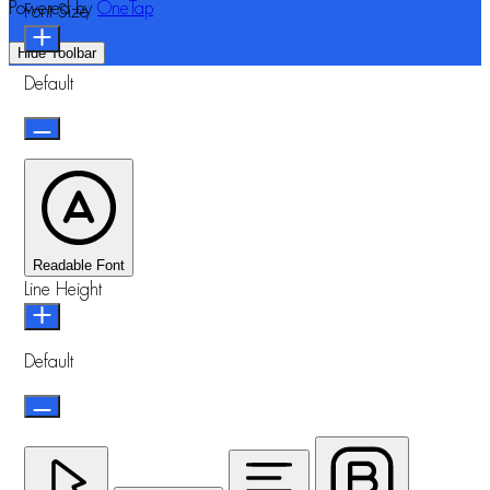
Powered by
OneTap
Font Size
Hide Toolbar
Default
Readable Font
Line Height
Default