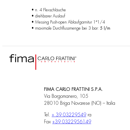
• n. 4 Flexschläuche
• drehbarer Auslauf
• Messing Push-open Ablaufgarnitur 1″1/4
• maximale Durchflussmenge bei 3 bar:
5 l/m
FIMA CARLO FRATTINI S.P.A.
Via Borgomanero, 105
28010 Briga Novarese (NO) – Italia
Tel.
+ 39 03229549
ra
Fax
+39 0322956149