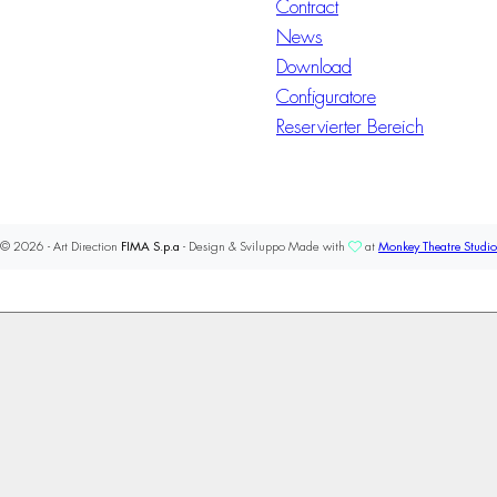
Contract
News
Download
Configuratore
Reservierter Bereich
© 2026 - Art Direction
FIMA S.p.a
- Design & Sviluppo Made with
at
Monkey Theatre Studio