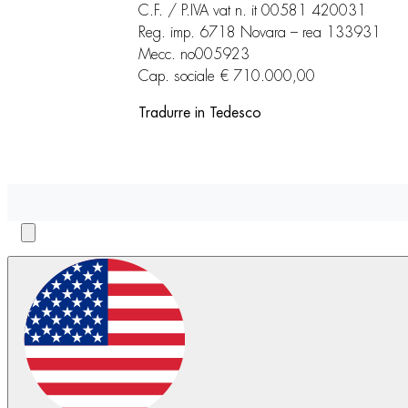
C.F. / P.IVA vat n. it 00581 420031
Reg. imp. 6718 Novara – rea 133931
Mecc. no005923
Cap. sociale € 710.000,00
Tradurre in Tedesco