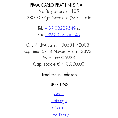
FIMA CARLO FRATTINI S.P.A.
Via Borgomanero, 105
28010 Briga Novarese (NO) – Italia
Tel.
+ 39 03229549
ra
Fax
+39 0322956149
C.F. / P.IVA vat n. it 00581 420031
Reg. imp. 6718 Novara – rea 133931
Mecc. no005923
Cap. sociale € 710.000,00
Tradurre in Tedesco
ÜBER UNS
About
Kataloge
Contatti
Fima Diary