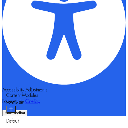
Accessibility Adjustments
Content Modules
Powered by
OneTap
Font Size
Hide Toolbar
Default