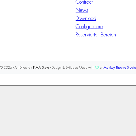
Contract
News
Download
Configuratore
Reservierter Bereich
© 2026 - Art Direction
FIMA S.p.a
- Design & Sviluppo Made with
at
Monkey Theatre Studio