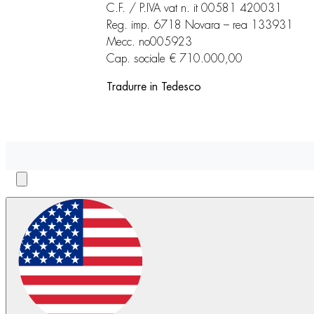
C.F. / P.IVA vat n. it 00581 420031
Reg. imp. 6718 Novara – rea 133931
Mecc. no005923
Cap. sociale € 710.000,00
Tradurre in Tedesco